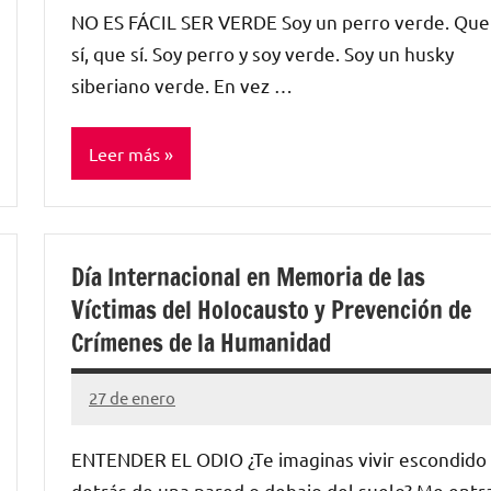
Lamora
NO ES FÁCIL SER VERDE Soy un perro verde. Que
Subirá
sí, que sí. Soy perro y soy verde. Soy un husky
siberiano verde. En vez …
Leer más
Sin
categorizar
Día Internacional en Memoria de las
Víctimas del Holocausto y Prevención de
Crímenes de la Humanidad
27 de enero
Santiago
Lamora
ENTENDER EL ODIO ¿Te imaginas vivir escondido
Subirá
detrás de una pared o debajo del suelo? Me entr