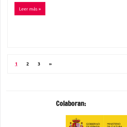
Leer más
Sin
categorizar
Paginación
Siguientes
1
2
3
»
de
entradas
entradas
Colaboran: