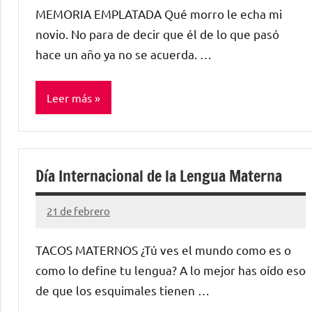
Lamora
MEMORIA EMPLATADA Qué morro le echa mi
Subirá
novio. No para de decir que él de lo que pasó
hace un año ya no se acuerda. …
Leer más
Sin
categorizar
Día Internacional de la Lengua Materna
21 de febrero
Santiago
Lamora
TACOS MATERNOS ¿Tú ves el mundo como es o
Subirá
como lo define tu lengua? A lo mejor has oído eso
de que los esquimales tienen …