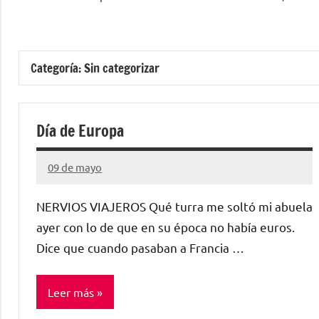
Agenda
escolar
Categoría:
Sin categorizar
digital
de
Día de Europa
Aragón
09 de mayo
Santiago
Lamora
NERVIOS VIAJEROS Qué turra me soltó mi abuela
Subirá
ayer con lo de que en su época no había euros.
Dice que cuando pasaban a Francia …
Leer más