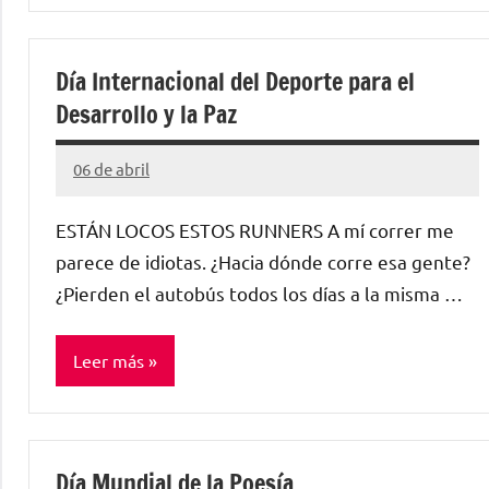
Sin
categorizar
Día Internacional del Deporte para el
Desarrollo y la Paz
06 de abril
Santiago
Lamora
ESTÁN LOCOS ESTOS RUNNERS A mí correr me
Subirá
parece de idiotas. ¿Hacia dónde corre esa gente?
¿Pierden el autobús todos los días a la misma …
Leer más
Sin
categorizar
Día Mundial de la Poesía