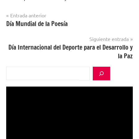
Navegación
Entrada anterior
Día Mundial de la Poesía
Sin
de
categorizar
entradas
Siguiente entrada
Día Internacional del Deporte para el Desarrollo y
la Paz
Buscar