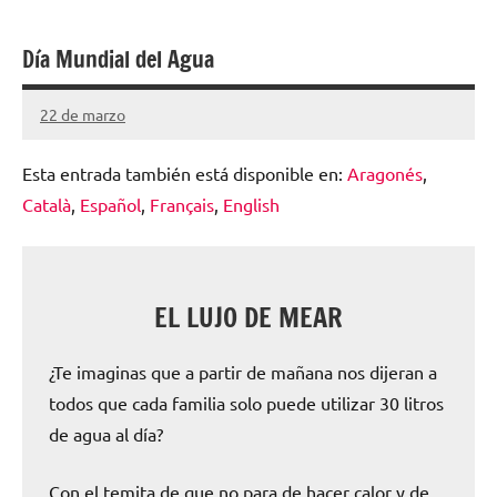
escolar
Día Mundial del Agua
digital
de
22 de marzo
Santiago
Aragón
Lamora
Esta entrada también está disponible en:
Aragonés
Subirá
Català
Español
Français
English
EL LUJO DE MEAR
¿Te imaginas que a partir de mañana nos dijeran a
todos que cada familia solo puede utilizar 30 litros
de agua al día?
Con el temita de que no para de hacer calor y de