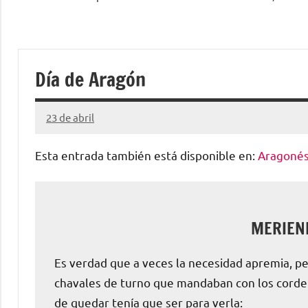
Agenda
escolar
Día de Aragón
digital
de
23 de abril
Santiago
Lamora
Esta entrada también está disponible en:
Aragoné
Aragón
Subirá
MERIEN
Es verdad que a veces la necesidad apremia, per
chavales de turno que mandaban con los corderos
de quedar tenía que ser para verla: