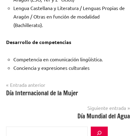
Lengua Castellana y Literatura / Lenguas Propias de
Aragón / Otras en función de modalidad
(Bachillerato).
Desarrollo de competencias
Competencia en comunicación lingüística.
Conciencia y expresiones culturales
Navegación
Entrada anterior
Día Internacional de la Mujer
Sin
de
categorizar
entradas
Siguiente entrada
Día Mundial del Agua
Buscar