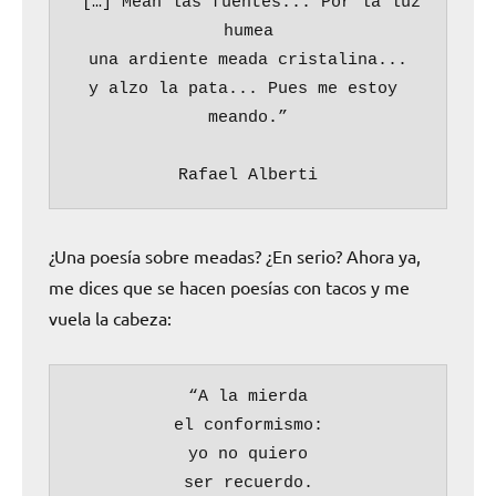
“[…] Mean las fuentes... Por la luz 
humea

una ardiente meada cristalina...

y alzo la pata... Pues me estoy 
meando.”

Rafael Alberti
¿Una poesía sobre meadas? ¿En serio? Ahora ya,
me dices que se hacen poesías con tacos y me
vuela la cabeza:
“A la mierda

el conformismo:

yo no quiero

ser recuerdo.
