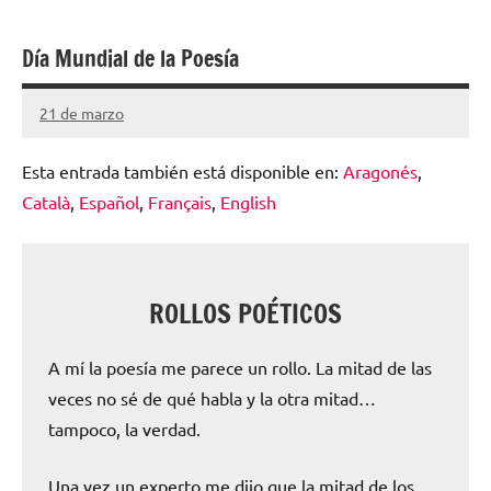
escolar
Día Mundial de la Poesía
digital
de
21 de marzo
Santiago
Aragón
Lamora
Esta entrada también está disponible en:
Aragonés
Subirá
Català
Español
Français
English
ROLLOS POÉTICOS
A mí la poesía me parece un rollo. La mitad de las
veces no sé de qué habla y la otra mitad…
tampoco, la verdad.
Una vez un experto me dijo que la mitad de los