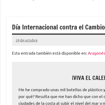
Agenda
escolar
Día Internacional contra el Cambio
digital
de
24 de octubre
Santiago
Lamora
Esta entrada también está disponible en:
Aragoné
Aragón
Subirá
¡VIVA EL CAL
Me he comprado unas mil botellas de plástico y
por qué? Resulta que me han dicho que con el 
ciudades de la costa al subir el nivel del mar 