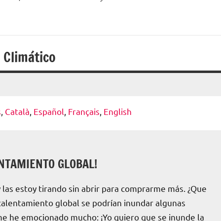
 Climático
s
Català
Español
Français
English
ENTAMIENTO GLOBAL!
 las estoy tirando sin abrir para comprarme más. ¿Que
calentamiento global se podrían inundar algunas
y me he emocionado mucho: ¡Yo quiero que se inunde la