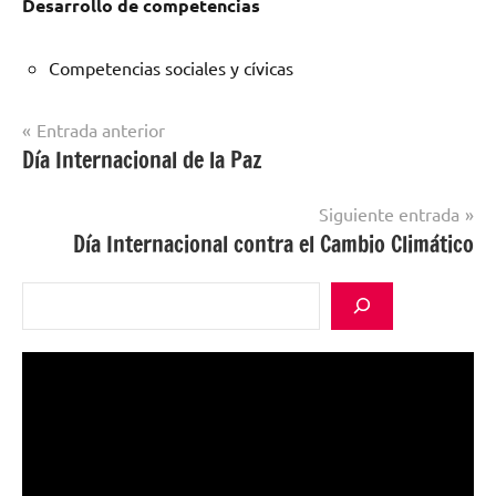
Desarrollo de competencias
Competencias sociales y cívicas
Navegación
Entrada anterior
Día Internacional de la Paz
Sin
de
categorizar
entradas
Siguiente entrada
Día Internacional contra el Cambio Climático
Buscar