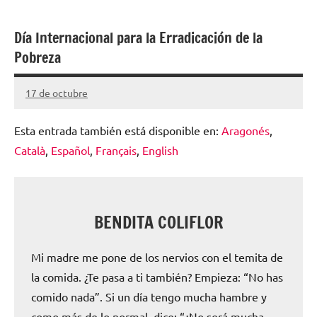
escolar
Día Internacional para la Erradicación de la
digital
Pobreza
de
Aragón
17 de octubre
Santiago
Lamora
Esta entrada también está disponible en:
Aragonés
Subirá
Català
Español
Français
English
BENDITA COLIFLOR
Mi madre me pone de los nervios con el temita de
la comida. ¿Te pasa a ti también? Empieza: “No has
comido nada”. Si un día tengo mucha hambre y
como más de lo normal, dice: “¿No será mucha