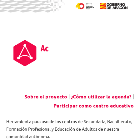
Saltar
al
contenido
Sobre el proyecto
|
¿Cómo utilizar la agenda?
|
Participar como centro educativo
Herramienta para uso de los centros de Secundaria, Bachillerato,
Formación Profesional y Educación de Adultos de nuestra
Agenda
comunidad autónoma.