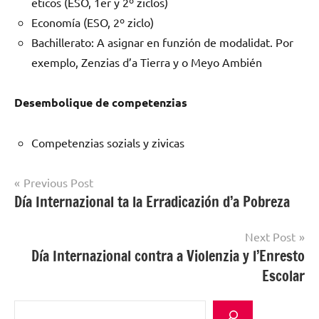
eticos (ESO, 1er y 2º ziclos)
Economía (ESO, 2º ziclo)
Bachillerato: A asignar en funzión de modalidat. Por
exemplo, Zenzias d’a Tierra y o Meyo Ambién
Desembolique de competenzias
Competenzias sozials y zivicas
Post
Previous Post
Día Internazional ta la Erradicazión d’a Pobreza
Uncategorized
navigation
@an
Next Post
Día Internazional contra a Violenzia y l’Enresto
Escolar
Buscar