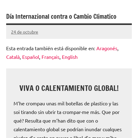
escolar
Día Internazional contra o Cambio Climatico
digital
de
24 de octubre
Santiago
Aragón
Lamora
Esta entrada también está disponible en:
Aragonés
Subirá
Català
Español
Français
English
VIVA O CALENTAMIENTO GLOBAL!
M’he crompau unas mil botellas de plastico y las
soi tirando sin ubrir ta crompar-me más. Que por
qué? Resulta que m’han dito que con o
calentamiento global se podrían inundar cualques
ziudaz d’a costa en puyar o libel d’o mar y m’he