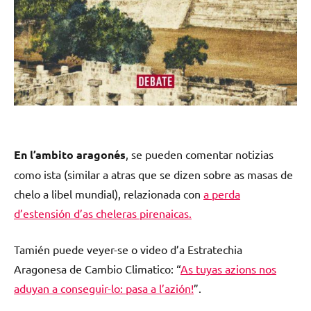
En l’ambito aragonés
, se pueden comentar notizias
como ista (similar a atras que se dizen sobre as masas de
chelo a libel mundial), relazionada con
a perda
d’estensión d’as cheleras pirenaicas
.
Tamién puede veyer-se o video d’a Estratechia
Aragonesa de Cambio Climatico: “
As tuyas azions nos
aduyan a conseguir-lo: pasa a l’azión!
”.