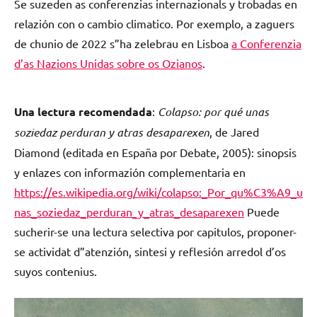
Se suzeden as conferenzias internazionals y trobadas en
relazión con o cambio climatico. Por exemplo, a zaguers
de chunio de 2022 s”ha zelebrau en Lisboa
a Conferenzia
d’as Nazions Unidas sobre os Ozianos
.
Una lectura recomendada
:
Colapso: por qué unas
soziedaz perduran y atras desaparexen
, de Jared
Diamond (editada en España por Debate, 2005): sinopsis
y enlazes con informazión complementaria en
https://es.wikipedia.org/wiki/colapso:_Por_qu%C3%A9_u
nas_soziedaz_perduran_y_atras_desaparexen
Puede
sucherir-se una lectura selectiva por capitulos, proponer-
se actividat d”atenzión, sintesi y reflesión arredol d’os
suyos contenius.