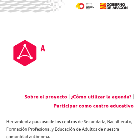
Skip
to
content
Sobre el proyecto
|
¿Cómo utilizar la agenda?
|
Participar como centro educativo
Herramienta para uso de los centros de Secundaria, Bachillerato,
Formación Profesional y Educación de Adultos de nuestra
Agenda
comunidad autónoma.