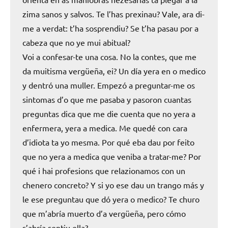
zima sanos y salvos. Te l’has prexinau? Vale, ara di-
me a verdat: t’ha sosprendiu? Se t’ha pasau por a
cabeza que no ye mui abitual?
Voi a confesar-te una cosa. No la contes, que me
da muitisma vergüeña, ei? Un día yera en o medico
y dentró una muller. Empezó a preguntar-me os
sintomas d’o que me pasaba y pasoron cuantas
preguntas dica que me die cuenta que no yera a
enfermera, yera a medica. Me quedé con cara
d’idiota ta yo mesma. Por qué eba dau por feito
que no yera a medica que veniba a tratar-me? Por
qué i hai profesions que relazionamos con un
chenero concreto? Y si yo ese dau un trango más y
le ese preguntau que dó yera o medico? Te churo
que m’abría muerto d’a vergüeña, pero cómo
s’abría sentiu ella?