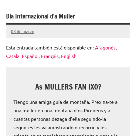
escolar
Día Internazional d’a Muller
digital
de
08 de marzo
Santiago
Aragón
Lamora
Esta entrada también está disponible en:
Aragonés
Subirá
Català
Español
Français
English
As MULLERS FAN IXO?
Tiengo una amiga guía de montaña. Prexina-te a
una muller en una montaña d’os Pireneus y a
cuantas personas dezaga d’ella seguindo-la
seguntes les va amostrando o recorriu y les
orienta en as maniobras nezesarias ta plegar a la