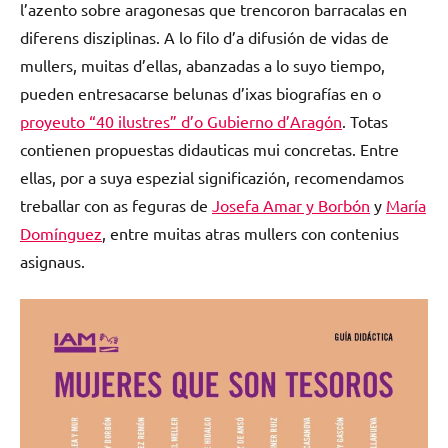
l’azento sobre aragonesas que trencoron barracalas en
diferens disziplinas. A lo filo d’a difusión de vidas de
mullers, muitas d’ellas, abanzadas a lo suyo tiempo,
pueden entresacarse belunas d’ixas biografías en o
proyeuto “40 ilustres” d’o Gubierno d’Aragón
. Totas
contienen propuestas didauticas mui concretas. Entre
ellas, por a suya espezial significazión, recomendamos
treballar con as feguras de
Josefa Amar y Borbón
y
María
Domínguez
, entre muitas atras mullers con contenius
asignaus.