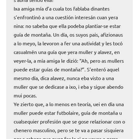
Ixa amiga mía d’a cuala tos fablaba dinantes
s’enfrontinó a una cuestión interesán cuan yera
nina: no sabeba que ella podeba plantiar-se estar
guía de montaña. Un día, os suyos pais, afizionaus
a lo meyo, la levoron a fer una autividat y les tocó
casualmén una guía que yera muller y alavez, en
veyer-la, a mía amiga le dizió: “Ah, pero as mullers
puede estar guías de montaña?”. S’enteró aquel
mesmo día, dica alavez, nunca eba visto a una
muller que se dedicase a ixo, i eba y sigue abendo
mui pocas.
Ye zierto que, a lo menos en teoría, uei en día una
muller puede estar futbolaire, guía de montaña u
cualsequier profesión que se gose relazionar con o
chenero masculino, pero se te va a pasar sisquiera
por a cabeza que puez fer-lo si no veyes a garra