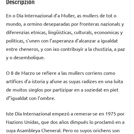
Descripzión
En o Día Internazional d’a Muller, as mullers de tot o
mundo, a ormino deseparadas por fronteras nazionals y
diferenzias etnicas, lingüisticas, culturals, economicas y
politicas, s’unen con l’asperanza d’alcanzar a igualdat
entre cheneros, y con ixo contribuyir a la chustizia, a paz
y o desembolique.
O 8 de Marzo se refiere a las mullers corriens como
artífices d’a istoria y afune as suyas radizes en una luita
de muitos sieglos por partizipar en a soziedat en piet
d”igualdat con l’ombre.
Iste Día Internazional empezó a remerar-se en 1975 por
Nazions Unidas, que dos años dimpués lo proclamó en a
suya Asambleya Cheneral. Pero os suyos orichens son