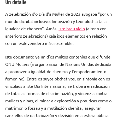
Un detalle
A zelebrazión d’o Día d’a Muller de 2023 avogaba “por un
mundo dichital inclusivo: Innovazión y teunolochía ta la
igualdat de chenero”. Amás,
iste breu vidio
(a tono con
anteriors zelebrazions) cala ixos elementos en relazión
con un esdevenidero más sostenible.
Iste documento ye un d’os muitos contenius que difunde
ONU Mullers (a organizazión de Nazions Unidas dedicada
a promover a igualdat de chenero y l’empoderamiento
femenino). Entre os suyos obchetivos, en sintonía con os
vinculaus a iste Día Internazional, se troba a erradicazión
de totas as formas de discriminazión, y violenzia contra
mullers y ninas, eliminar a explotazión y prauticas como o
matrimonio forzau y a mutilazión chenital, asegurar
canziellos de partizipazión y dezisión en a esfera púbica,