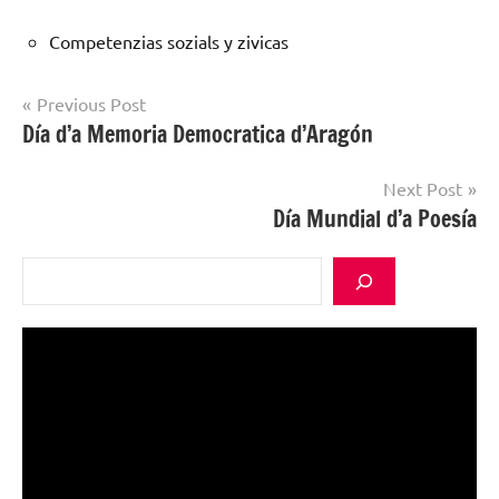
Competenzias sozials y zivicas
Post
Previous Post
Día d’a Memoria Democratica d’Aragón
Uncategorized
navigation
@an
Next Post
Día Mundial d’a Poesía
Buscar