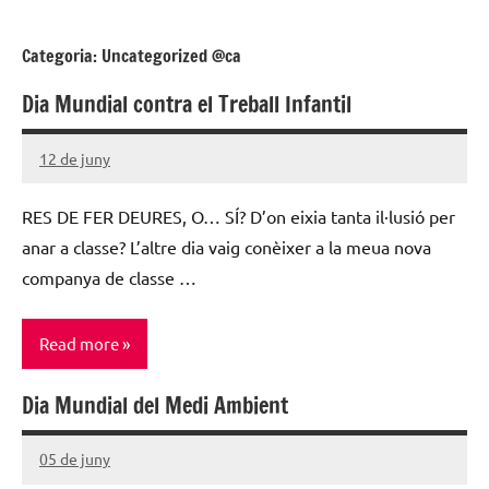
escolar
Categoria:
Uncategorized @ca
digital
de
Dia Mundial contra el Treball Infantil
Aragón
12 de juny
Santiago
Lamora
RES DE FER DEURES, O… SÍ? D’on eixia tanta il·lusió per
Subirá
anar a classe? L’altre dia vaig conèixer a la meua nova
companya de classe …
Read more
Dia Mundial del Medi Ambient
Uncategorized
@ca
05 de juny
Santiago