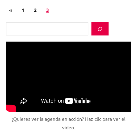
Paginació
Previous
«
Uncategorized
1
2
3
de
@ca
Posts
Cerca
les
entrades
¿Quieres ver la agenda en acción? Haz clic para ver el
vídeo.