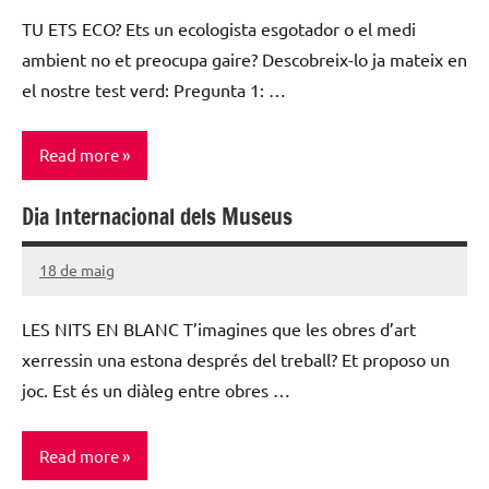
Lamora
TU ETS ECO? Ets un ecologista esgotador o el medi
Subirá
ambient no et preocupa gaire? Descobreix-lo ja mateix en
el nostre test verd: Pregunta 1: …
Read more
Dia Internacional dels Museus
Uncategorized
@ca
18 de maig
Santiago
Lamora
LES NITS EN BLANC T’imagines que les obres d’art
Subirá
xerressin una estona després del treball? Et proposo un
joc. Est és un diàleg entre obres …
Read more